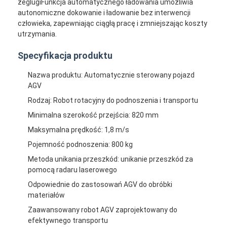
żeglugiFunkcja automatycznego ładowania umożliwia
O nas
autonomiczne dokowanie i ładowanie bez interwencji
człowieka, zapewniając ciągłą pracę i zmniejszając koszty
Wycieczka po fabryce
utrzymania.
Kontrola jakości
Specyfikacja produktu
Nazwa produktu: Automatycznie sterowany pojazd
Skontaktuj się z nami
AGV
Aktualności
Rodzaj: Robot rotacyjny do podnoszenia i transportu
Minimalna szerokość przejścia: 820 mm
Wszystkie przypadki
Maksymalna prędkość: 1,8 m/s
blog
Pojemność podnoszenia: 800 kg
Metoda unikania przeszkód: unikanie przeszkód za
Rozmawiaj teraz.
pomocą radaru laserowego
Odpowiednie do zastosowań AGV do obróbki
materiałów
Zaawansowany robot AGV zaprojektowany do
Automatycznie sterowany pojazd AGV
efektywnego transportu