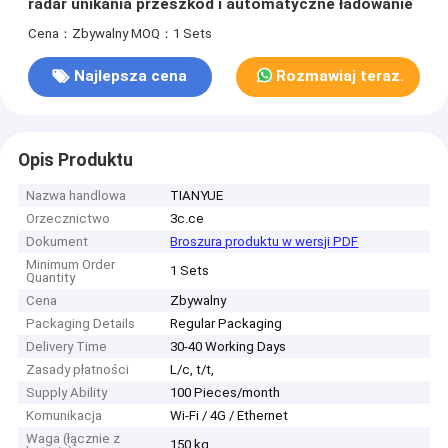
radar unikania przeszkód i automatyczne ładowanie
Cena：Zbywalny
MOQ：1 Sets
Najlepsza cena
Rozmawiaj teraz.
Opis Produktu
Nazwa handlowa
TIANYUE
Orzecznictwo
3c.ce
Dokument
Broszura produktu w wersji PDF
Minimum Order
1 Sets
Quantity
Cena
Zbywalny
Packaging Details
Regular Packaging
Delivery Time
30-40 Working Days
Zasady płatności
L/c, t/t,
Supply Ability
100 Pieces/month
Komunikacja
Wi-Fi / 4G / Ethernet
Waga (łącznie z
150 kg