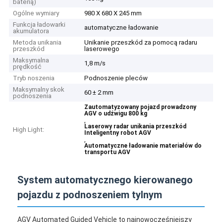
baterią)
Ogólne wymiary
980 X 680 X 245 mm
Funkcja ładowarki
automatyczne ładowanie
akumulatora
Metoda unikania
Unikanie przeszkód za pomocą radaru
przeszkód
laserowego
Maksymalna
1,8 m/s
prędkość
Tryb noszenia
Podnoszenie pleców
Maksymalny skok
60 ± 2 mm
podnoszenia
Zautomatyzowany pojazd prowadzony
AGV o udźwigu 800 kg
,
Laserowy radar unikania przeszkód
High Light:
Inteligentny robot AGV
,
Automatyczne ładowanie materiałów do
transportu AGV
System automatycznego kierowanego
pojazdu z podnoszeniem tylnym
AGV Automated Guided Vehicle to najnowocześniejszy