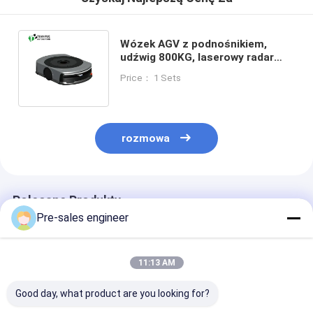
Wózek AGV z podnośnikiem,
udźwig 800KG, laserowy radar
unikania przeszkód i
Price： 1 Sets
automatyczne ładowanie
rozmowa
Polecane Produkty
Pre-sales engineer
11:13 AM
Good day, what product are you looking for?