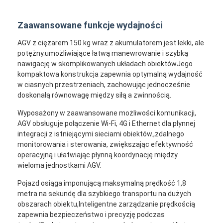
Zaawansowane funkcje wydajności
AGV z ciężarem 150 kg wraz z akumulatorem jest lekki, ale
potężny.umożliwiające łatwą manewrowanie i szybką
nawigację w skomplikowanych układach obiektówJego
kompaktowa konstrukcja zapewnia optymalną wydajność
w ciasnych przestrzeniach, zachowując jednocześnie
doskonałą równowagę między siłą a zwinnością.
Wyposażony w zaawansowane możliwości komunikacji,
AGV obsługuje połączenie Wi-Fi, 4G i Ethernet dla płynnej
integracji z istniejącymi sieciami obiektów.,zdalnego
monitorowania i sterowania, zwiększając efektywność
operacyjną i ułatwiając płynną koordynację między
wieloma jednostkami AGV.
Dom
Pojazd osiąga imponującą maksymalną prędkość 1,8
Produkty
metra na sekundę dla szybkiego transportu na dużych
obszarach obiektu,Inteligentne zarządzanie prędkością
Filmy
zapewnia bezpieczeństwo i precyzję podczas