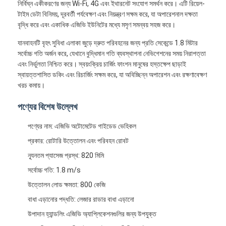
নির্বিঘ্ন একীকরণের জন্য Wi-Fi, 4G এবং ইথারনেট সংযোগ সমর্থন করে। এটি রিয়েল-
টাইম ডেটা বিনিময়, দূরবর্তী পর্যবেক্ষণ এবং নিয়ন্ত্রণ সক্ষম করে, যা অপারেশনাল দক্ষতা
বৃদ্ধি করে এবং একাধিক এজিভি ইউনিটের মধ্যে মসৃণ সমন্বয় সহজ করে।
যানবাহনটি বৃহৎ সুবিধা এলাকা জুড়ে দ্রুত পরিবহনের জন্য প্রতি সেকেন্ডে 1.8 মিটার
সর্বোচ্চ গতি অর্জন করে, যেখানে বুদ্ধিমান গতি ব্যবস্থাপনা নেভিগেশনের সময় নিরাপত্তা
এবং নির্ভুলতা নিশ্চিত করে। স্বয়ংক্রিয় চার্জিং ফাংশন মানুষের হস্তক্ষেপ ছাড়াই
স্বায়ত্তশাসিত ডকিং এবং রিচার্জিং সক্ষম করে, যা অবিচ্ছিন্ন অপারেশন এবং রক্ষণাবেক্ষণ
খরচ কমায়।
পণ্যের বিশেষ উল্লেখ
পণ্যের নাম: এজিভি অটোমেটেড গাইডেড ভেহিকল
প্রকার: রোটারি উত্তোলন এবং পরিবহন রোবট
ন্যূনতম প্যাসেজ প্রস্থ: 820 মিমি
বাড়ি
সর্বোচ্চ গতি: 1.8 m/s
উত্তোলন লোড ক্ষমতা: 800 কেজি
পণ্য
বাধা এড়ানোর পদ্ধতি: লেজার রাডার বাধা এড়ানো
ভিডিও
উপাদান হ্যান্ডলিং এজিভি অ্যাপ্লিকেশনগুলির জন্য উপযুক্ত