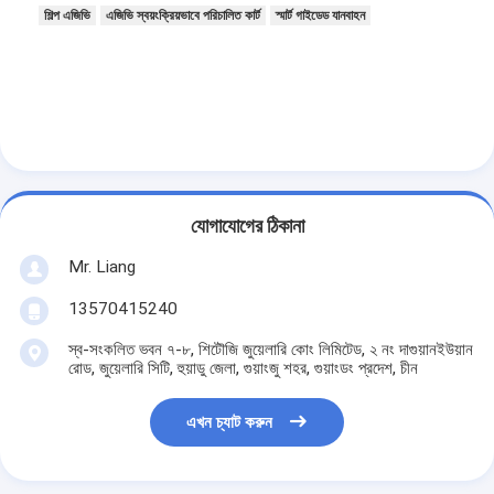
শিল্প এজিভি
এজিভি স্বয়ংক্রিয়ভাবে পরিচালিত কার্ট
স্মার্ট গাইডেড যানবাহন
যোগাযোগের ঠিকানা
Mr. Liang
13570415240
স্ব-সংকলিত ভবন ৭-৮, শিটৌজি জুয়েলারি কোং লিমিটেড, ২ নং দাগুয়ানইউয়ান
রোড, জুয়েলারি সিটি, হুয়াডু জেলা, গুয়াংজু শহর, গুয়াংডং প্রদেশ, চীন
এখন চ্যাট করুন