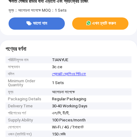
ক্ষমতা লেজার রাডার বাধা এড়ানো এবং স্বয়ংক্রিয় চার্জিং
মূল্য：আলোচনা সাপেক্ষে
MOQ：1 Sets
ভালো দাম
এখন চ্যাট করুন
পণ্যের বর্ণনা
পরিচিতিমুলক নাম
TIANYUE
সাক্ষ্যদান
3c.ce
দলিল
প্রোডাক্ট ব্রোশিওর পিডিএফ
Minimum Order
1 Sets
Quantity
মূল্য
আলোচনা সাপেক্ষে
Packaging Details
Regular Packaging
Delivery Time
30-40 Working Days
পরিশোধের শর্ত
এল/সি, টি/টি,
Supply Ability
100 Pieces/month
যোগাযোগ
Wi-Fi / 4G / ইথারনেট
ওজন (ব্যাটারি সহ)
150 কেজি