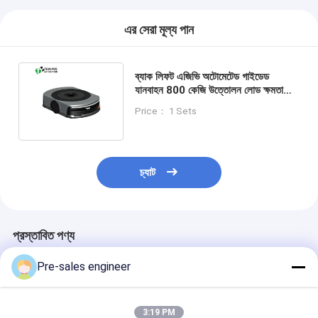
এর সেরা মূল্য পান
ব্যাক লিফট এজিভি অটোমেটেড গাইডেড
যানবাহন 800 কেজি উত্তোলন লোড ক্ষমতা
লেজার রাডার বাধা এড়ানো এবং স্বয়ংক্রিয় চার্জিং
Price： 1 Sets
চ্যাট
প্রস্তাবিত পণ্য
Pre-sales engineer
3:19 PM