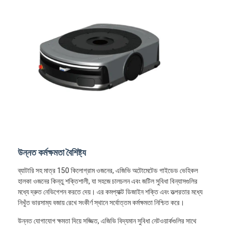
উন্নত কর্মক্ষমতা বৈশিষ্ট্য
ব্যাটারি সহ মাত্র 150 কিলোগ্রাম ওজনের, এজিভি অটোমেটেড গাইডেড ভেহিকল
হালকা ওজনের কিন্তু শক্তিশালী, যা সহজে চালচলন এবং জটিল সুবিধা বিন্যাসগুলির
মধ্যে দ্রুত নেভিগেশন করতে দেয়। এর কমপ্যাক্ট ডিজাইন শক্তি এবং তত্পরতার মধ্যে
নিখুঁত ভারসাম্য বজায় রেখে সংকীর্ণ স্থানে সর্বোত্তম কর্মক্ষমতা নিশ্চিত করে।
উন্নত যোগাযোগ ক্ষমতা দিয়ে সজ্জিত, এজিভি বিদ্যমান সুবিধা নেটওয়ার্কগুলির সাথে