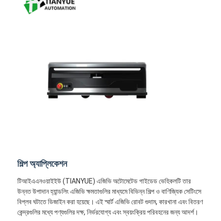
বাণিজ্যিক রোবট
শিল্প অ্যাপ্লিকেশন
টিআইএএনওয়াইইউ (TIANYUE) এজিভি অটোমেটেড গাইডেড ভেহিকলটি তার
উন্নত উপাদান হ্যান্ডলিং এজিভি ক্ষমতাগুলির মাধ্যমে বিভিন্ন শিল্প ও বাণিজ্যিক সেটিংসে
বিপ্লব ঘটাতে ডিজাইন করা হয়েছে। এই স্মার্ট এজিভি রোবট গুদাম, কারখানা এবং বিতরণ
কেন্দ্রগুলির মধ্যে পণ্যগুলির দক্ষ, নির্ভরযোগ্য এবং স্বয়ংক্রিয় পরিবহনের জন্য আদর্শ।