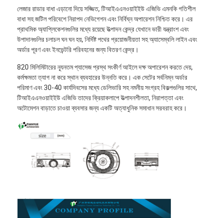
লেজার রাডার বাধা এড়ানো দিয়ে সজ্জিত, টিআইএএনওয়াইইউ এজিভি এমনকি গতিশীল
বাধা সহ জটিল পরিবেশে নিরাপদ নেভিগেশন এবং নির্বিঘ্ন অপারেশন নিশ্চিত করে। এর
প্রাথমিক অ্যাপ্লিকেশনগুলির মধ্যে রয়েছে উত্পাদন কেন্দ্র যেখানে ভারী যন্ত্রাংশ এবং
উপাদানগুলির চলাচল ঘন ঘন হয়, নির্দিষ্ট পথের প্রয়োজনীয়তা সহ অ্যাসেম্বলি লাইন এবং
অর্ডার পূরণ এবং ইনভেন্টরি পরিবহনের জন্য বিতরণ কেন্দ্র।
820 মিলিমিটারের ন্যূনতম প্যাসেজ প্রস্থ সংকীর্ণ আইলে দক্ষ অপারেশন করতে দেয়,
কর্মক্ষমতা ত্যাগ না করে স্থান ব্যবহারের উন্নতি করে। এক সেটের সর্বনিম্ন অর্ডার
পরিমাণ এবং 30-40 কার্যদিবসের মধ্যে ডেলিভারি সহ নমনীয় সংগ্রহ বিকল্পগুলির সাথে,
টিআইএএনওয়াইইউ এজিভি তাদের ক্রিয়াকলাপে উত্পাদনশীলতা, নিরাপত্তা এবং
অটোমেশন বাড়াতে চাওয়া ব্যবসার জন্য একটি অত্যাধুনিক সমাধান সরবরাহ করে।