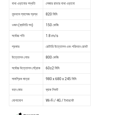
স্মার্ট ড্রোন ফোর্কলিফ্ট
বাধা এড়ানোর পদ্ধতি
লেজার রাডার বাধা এড়ানো
ন্যূনতম প্যাসেজ প্রস্থ
820 মিমি
এএমআর অটোমোবাইল রোবট
ওজন (ব্যাটারি সহ)
150 কেজি
ত্রি-মাত্রিক গুদাম শটল
সর্বোচ্চ গতি
1.8 m/s
ইউজিভি ওয়্যার-নিয়ন্ত্রিত চার চাকা বহিরঙ্গন চ্যাসি
প্রকার
রোটারি উত্তোলন এবং পরিবহন রোবট
এজিভি সমর্থনকারী চার্জিং সরঞ্জাম
উত্তোলন লোড
800 কেজি
AGV মেকানাম হুইল ড্রাইভ উপাদান
সর্বোচ্চ উত্তোলন স্ট্রোক
60±2 মিমি
এজিভি স্টিয়ারিং হুইল সমাবেশ ড্রাইভ
সামগ্রিক মাত্রা
980 x 680 x 245 মিমি
স্টোরেজিং এজিভি লিফটিং মেকানিজম সমাবেশ
বহন মোড
ব্যাক লিফট
বৈদ্যুতিক প্যালেট টেলিস্কোপিক ফর্ক
যোগাযোগ
Wi-Fi / 4G / ইথারনেট
অটোমেটেড নন-স্ট্যান্ডার্ড সরঞ্জাম