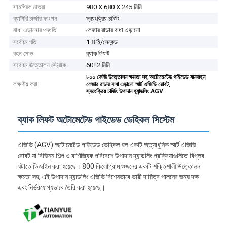
সামগ্রিক মাত্রা
980 X 680 X 245 মিমি
ব্যাটারি চার্জার ফাংশন
স্বয়ংক্রিয় চার্জিং
বাধা এড়ানোর পদ্ধতি
লেজার রাডার বাধা এড়ানো
সর্বোচ্চ গতি
1.8 মি/সেকেন্ড
বহন মোড
ব্যাক লিফট
সর্বোচ্চ উত্তোলন স্ট্রোক
60±2 মিমি
,
৮০০ কেজি উত্তোলন ক্ষমতা সহ অটোমেটেড গাইডেড যানবাহন
লক্ষণীয় করা:
,
লেজার রাডার বাধা এড়ানো স্মার্ট এজিভি রোবট
স্বয়ংক্রিয় চার্জিং উপাদান হ্যান্ডলিং AGV
ব্যাক লিফট অটোমেটেড গাইডেড ভেহিকল সিস্টেম
এজিভি (AGV) অটোমেটেড গাইডেড ভেহিকল হল একটি অত্যাধুনিক স্মার্ট এজিভি
রোবট যা বিভিন্ন শিল্প ও বাণিজ্যিক পরিবেশে উপাদান হ্যান্ডলিং প্রক্রিয়াগুলিতে বিপ্লব
ঘটাতে ডিজাইন করা হয়েছে। 800 কিলোগ্রাম ওজনের একটি শক্তিশালী উত্তোলন
ক্ষমতা সহ, এই উপাদান হ্যান্ডলিং এজিভি বিশেষভাবে ভারী দায়িত্ব পালনের জন্য দক্ষ
এবং নির্ভরযোগ্যভাবে তৈরি করা হয়েছে।