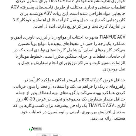
خودروی هدایت‌شونده خودکار TIANYUE AGV برای متحول کردن
تنظیمات صنعتی و تجاری مختلف از طریق قابلیت‌های پیشرفته AGV
جابجایی مواد طراحی شده است. این ربات AGV هوشمند برای
کاربردهایی که نیاز به حمل و نقل کارآمد، قابل اعتماد و خودکار کالا
در انبارها، کارخانه‌ها و مراکز توزیع دارند، ایده‌آل است.
TIANYUE AGV مجهز به اجتناب از موانع رادار لیزری، ناوبری ایمن و
عملکرد یکپارچه را حتی در محیط‌های پیچیده با موانع پویا تضمین
می‌کند. کاربردهای اصلی آن شامل کارخانه‌های تولیدی است که در
آن جابجایی قطعات و اجزای سنگین مکرر است، خطوط مونتاژ با
الزامات مسیر ثابت و مراکز توزیع برای انجام سفارش و حمل و
نقل موجودی.
حداقل عرض گذرگاه 820 میلی‌متر امکان عملکرد کارآمد در
راهروهای باریک را فراهم می‌کند و استفاده از فضا را بدون قربانی
کردن عملکرد بهینه می‌کند. با گزینه‌های تهیه انعطاف‌پذیر از جمله
حداقل مقدار سفارش یک مجموعه و تحویل در عرض 30-40 روز
کاری، TIANYUE AGV یک راه‌حل پیشرفته برای کسب‌وکارهایی که
به دنبال افزایش بهره‌وری، ایمنی و اتوماسیون در عملیات خود
هستند، ارائه می‌دهد.