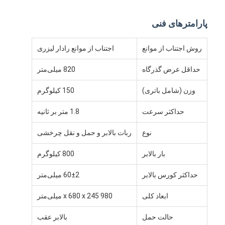
فولکلور هوشمند بدون سرنشین
پارامترهای فنی
ربات موبایل مستقل AMR
روش اجتناب از موانع
اجتناب از موانع رادار لیزری
شاتل انبار سه بعدی
حداقل عرض گذرگاه
820 میلی‌متر
شاسی بیرونی چهار چرخ UGV با کنترل سیم
وزن (شامل باتری)
150 کیلوگرم
تجهیزات شارژ کننده پشتیبان AGV
حداکثر سرعت
1.8 متر بر ثانیه
اجزای چرخ محرک مکانیک AGV
نوع
ربات بالابر و حمل و نقل چرخشی
درایو مونتاژ چرخ فرمان AGV
بار بالابر
800 کیلوگرم
انبار ساز و ساز مکانیسم بلند کردن AGV
حداکثر کورس بالابر
60±2 میلی‌متر
چنگال تلسکوپی پالت الکتریکی
ابعاد کلی
980 x 680 x 245 میلی‌متر
تجهیزات خودکار غیر استاندارد
حالت حمل
بالابر عقب