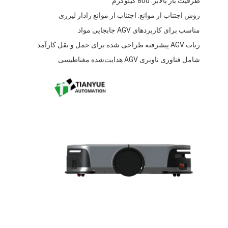
ظرفیت بار بالابر: 800 کیلوگرم
دربارهی ما
روش اجتناب از موانع: اجتناب از موانع رادار لیزری
مناسب برای کاربردهای AGV جابجایی مواد
کارخانه تور
ربات AGV پیشرفته طراحی شده برای حمل و نقل کارآمد
کنترل کیفیت
شامل فناوری ناوبری AGV هدایت‌شده مغناطیسی
تماس با ما
اخبار
همه موارد
بلوگ
حالا حرف بزن
خودروهای هدایت شده خودکار AGV