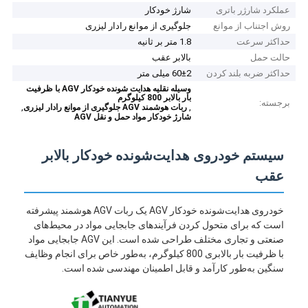
عملکرد شارژر باتری
شارژ خودکار
روش اجتناب از موانع
جلوگیری از موانع رادار لیزری
حداکثر سرعت
1.8 متر بر ثانیه
حالت حمل
بالابر عقب
حداکثر ضربه بلند کردن
60±2 میلی متر
وسیله نقلیه هدایت شونده خودکار AGV با ظرفیت
بار بالابر 800 کیلوگرم
برجسته:
,
,
ربات هوشمند AGV جلوگیری از موانع رادار لیزری
شارژ خودکار مواد حمل و نقل AGV
سیستم خودروی هدایت‌شونده خودکار بالابر
عقب
خودروی هدایت‌شونده خودکار AGV یک ربات AGV هوشمند پیشرفته
است که برای متحول کردن فرآیندهای جابجایی مواد در محیط‌های
صنعتی و تجاری مختلف طراحی شده است. این AGV جابجایی مواد
با ظرفیت بار بالابری 800 کیلوگرم، به‌طور خاص برای انجام وظایف
سنگین به‌طور کارآمد و قابل اطمینان مهندسی شده است.