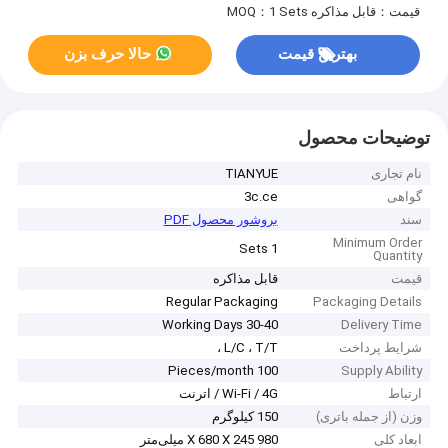
قیمت：قابل مذاکره
MOQ：1 Sets
بهترین قیمت
حالا حرف بزن
توضیحات محصول
نام تجاری
TIANYUE
گواهی
3c.ce
سند
بروشور محصول PDF
Minimum Order
1 Sets
Quantity
قیمت
قابل مذاکره
Regular Packaging
Packaging Details
30-40 Working Days
Delivery Time
شرایط پرداخت
L/C ، T/T ،
100 Pieces/month
Supply Ability
ارتباط
Wi-Fi / 4G / اترنت
وزن (از جمله باتری)
150 کیلوگرم
ابعاد کلی
980 X 680 X 245 میلی‌متر