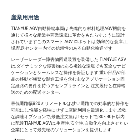
産業用用途
TIANYUE AGV自動操縦車両は 先進的な材料処理AGV機能を
通じて様々な産業や商業環境に革命をもたらすように設計
されていますこのスマート AGV ロボットは,効率的な倉庫,工
場,配送センター内での信頼性のある自動化輸送です
レーザーレーダー障害物回避装置を装備した TIANYUE AGV
は,ダイナミックな障害物のある複雑な環境でも安全なナビ
ゲーションとシームレスな操作を保証します.重い部品や部
品の移動が頻繁な製造工場を含む主なアプリケーション固
定経路の要件を持つアセンブリラインと,注文履行と在庫輸
送のための配送センター.
最低通路幅820ミリメートルは,狭い通路での効率的な操作を
可能にし,性能を犠牲にせずに空間利用を最適化します.柔軟
な調達オプションで,最低注文量は1セットで,30~40日以内
に配達TIANYUE AGVは,生産性,安全性,自動化を向上させたい
企業にとって最先端のソリューションを提供します.