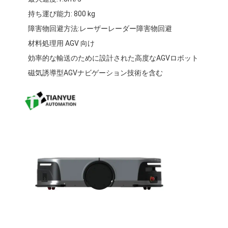
企業情報
持ち運び能力: 800 kg
障害物回避方法:レーザーレーダー障害物回避
会社案内
材料処理用 AGV 向け
品質管理
効率的な輸送のために設計された高度なAGVロボット
磁気誘導型AGVナビゲーション技術を含む
お問い合わせ
ニュース
すべての場合
ブログ
今雑談しなさい
AGV自動操縦車両