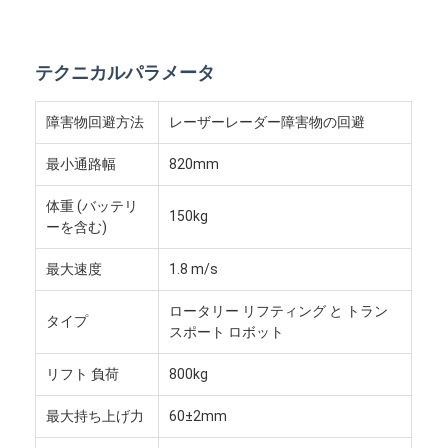
知的無人フォークリフト
AMR 自動移動ロボット
テクニカルパラメータ
三次元倉庫シャトル
障害物回避方法
レーザーレーダー障害物の回避
UGVのワイヤー制御四輪外輪車体
最小通路幅
820mm
AGV 支援充電装置
体重 (バッテリ
150kg
ーを含む)
AGV メカニウムホイールドライブ部品
最大速度
1.8 m/s
AGVのステアリングホイールの組立ドライブ
ロータリー リフティング と トラン
倉庫 AGV リフティング メカニズム組立
タイプ
スポート ロボット
電動パレット 望遠鏡フォーク
リフト 負荷
800kg
自動化非標準機器
最大持ち上げ力
60±2mm