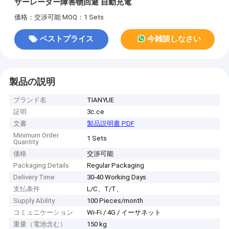
ザーレーダー障害物回避 自動充電
価格：交渉可能
MOQ：1 Sets
ベストプライス
今雑談しなさい
製品の説明
ブランド名
TIANYUE
証明
3c.ce
文書
製品説明書 PDF
Minimum Order
1 Sets
Quantity
価格
交渉可能
Packaging Details
Regular Packaging
Delivery Time
30-40 Working Days
支払条件
L/C、T/T、
Supply Ability
100 Pieces/month
コミュニケーション
Wi-Fi / 4G / イーサネット
重量（電池含む）
150 kg