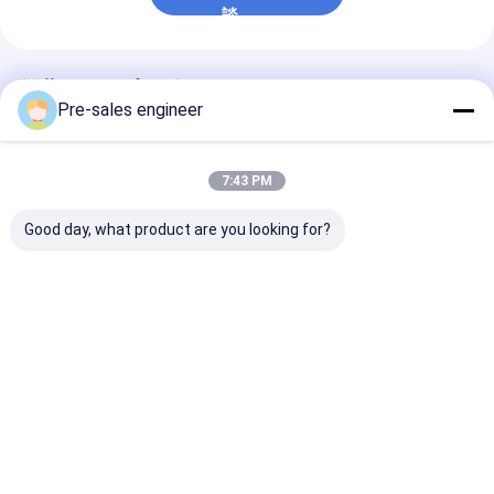
談
推薦されたプロダクト
Pre-sales engineer
7:43 PM
Good day, what product are you looking for?
0°Cから40°Cの動作温
荷物 1T 組み合わせた
SMT型 AGV 50
度とWi-Fi / 5G通信を
シングルリフト バック
荷容量PCB材料
持つ鋼筋フレームAMR
パック 産業用 AGV ト
ためのメカニウ
自動移動ロボット
ロッリー パーソナライ
ールドライブと
ズ
ーガイド
ベストプライス
ベストプライス
ベストプラ
Desktop Site
ホーム
企業情報
お問い合わせ
地図
プライバシーポリシー