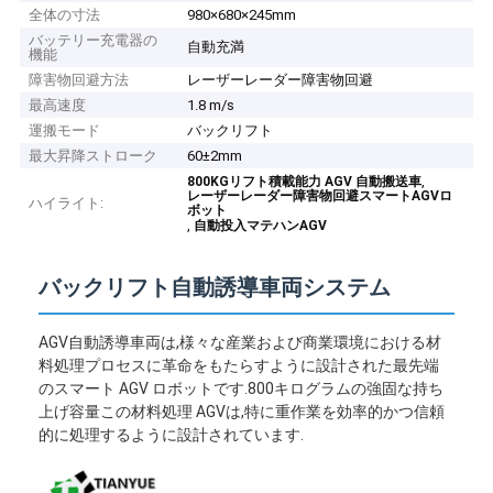
全体の寸法
980×680×245mm
バッテリー充電器の
自動充満
機能
障害物回避方法
レーザーレーダー障害物回避
最高速度
1.8 m/s
運搬モード
バックリフト
最大昇降ストローク
60±2mm
,
800KGリフト積載能力 AGV 自動搬送車
レーザーレーダー障害物回避スマートAGVロ
ハイライト:
ボット
,
自動投入マテハンAGV
バックリフト自動誘導車両システム
AGV自動誘導車両は,様々な産業および商業環境における材
料処理プロセスに革命をもたらすように設計された最先端
のスマート AGV ロボットです.800キログラムの強固な持ち
上げ容量この材料処理 AGVは,特に重作業を効率的かつ信頼
的に処理するように設計されています.