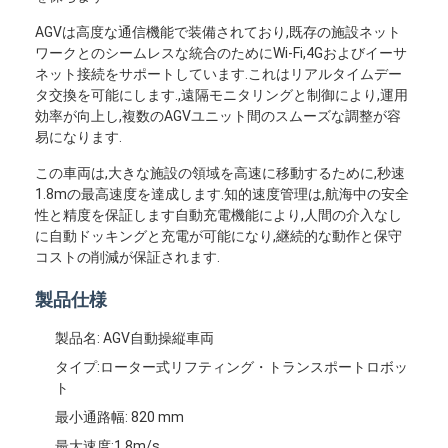
AGVは高度な通信機能で装備されており,既存の施設ネット
ワークとのシームレスな統合のためにWi-Fi,4Gおよびイーサ
ネット接続をサポートしています.これはリアルタイムデー
タ交換を可能にします.,遠隔モニタリングと制御により,運用
効率が向上し,複数のAGVユニット間のスムーズな調整が容
易になります.
この車両は,大きな施設の領域を高速に移動するために,秒速
1.8mの最高速度を達成します.知的速度管理は,航海中の安全
性と精度を保証します自動充電機能により,人間の介入なし
に自動ドッキングと充電が可能になり,継続的な動作と保守
コストの削減が保証されます.
製品仕様
ホーム
製品名: AGV自動操縦車両
タイプ:ローター式リフティング・トランスポートロボッ
製品
ト
最小通路幅: 820 mm
ビデオ
最大速度:1.8m/s